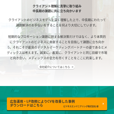
クライアント理解に真摯に取り組み
中長期の課題に共に立ち向かいます
クライアントのビジネスモデルを深く理解した上で、中長期にわたって
課題解決のお手伝いをすることを何より大切にしています。
短期的なプロモーション課題に対する解決策だけではなく、より本質的
にクライアントのビジネスに貢献することを目指して課題に立ち向か
う。それこそが最良のデジタルマーケティングパートナーの姿であるとメ
ディックスは考えます。誠実に、着実に、クライアントと同じ目線で市場
と向き合い、メディックスの全力を尽くすことをここに約束します。
会社紹介についてはこちら
≫
広告運用・LP改修によりCVを改善した事例
ダウンロードはこちら
ビジネスエンジニアリング株式会社 様