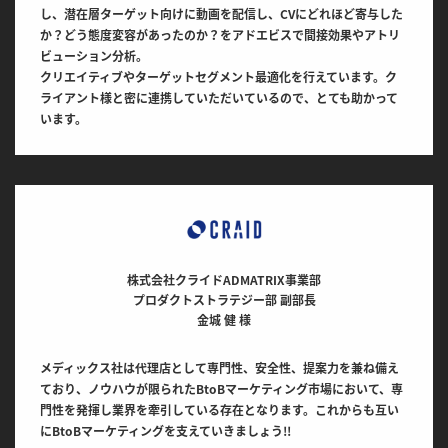
し、潜在層ターゲット向けに動画を配信し、CVにどれほど寄与した
か？どう態度変容があったのか？をアドエビスで間接効果やアトリ
ビューション分析。
クリエイティブやターゲットセグメント最適化を行えています。ク
ライアント様と密に連携していただいているので、とても助かって
います。
株式会社クライドADMATRIX事業部
プロダクトストラテジー部 副部長
金城 健 様
メディックス社は代理店として専門性、安全性、提案力を兼ね備え
ており、ノウハウが限られたBtoBマーケティング市場において、専
門性を発揮し業界を牽引している存在となります。これからも互い
にBtoBマーケティングを支えていきましょう!!