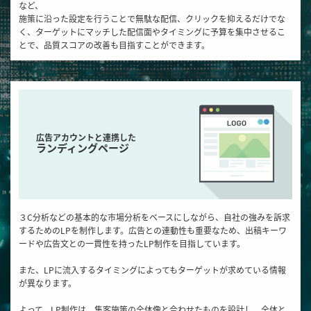
など、
施策に沿った設定を行うことで無駄な配信、クリックを抑えるだけでな
く、ターゲットにマッチした配信面やタイミングに予算を集中させるこ
とで、品質スコアの改善も目指すことができます。
広告アカウントと連携した
ランディングページ
３C分析などの基本的な市場分析をベースにしながら、自社の強みを訴求
するためのLPを制作します。広告との連動性も重要なため、出稿キーワ
ードや広告文との一貫性を持ったLP制作を目指しています。
また、LPに流入するタイミングによってもターゲットが求めている情報
が異なります。
よって、LP制作は、集客施策の全体像と合わせたものを設計し、全体と