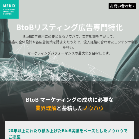
お問い合わせ
BtoBリスティング広告専門特化
BtoB広告運用に必要となるノウハウ、業界知識を生かして、
Web集客の全体設計や各広告施策を踏まえたうえで、流入経路に合わせたコンテンツ制作
を行い、
マーケティングパフォーマンスの最大化を目指します。
BtoB マーケティングの成功に必要な
業界理解
と蓄積した
ノウハウ
20年以上にわたり積み上げたBtoB実績をベースとしたノウハウで
ご提案