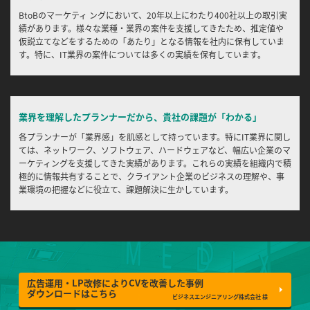
BtoBのマーケティ ングにおいて、20年以上にわたり400社以上の取引実
績があります。様々な業種・業界の案件を支援してきたため、推定値や
仮説立てなどをするための「あたり」となる情報を社内に保有していま
す。特に、IT業界の案件については多くの実績を保有しています。
業界を理解したプランナーだから、貴社の課題が「わかる」
各プランナーが「業界感」を肌感として持っています。特にIT業界に関し
ては、ネットワーク、ソフトウェア、ハードウェアなど、幅広い企業のマ
ーケティングを支援してきた実績があります。これらの実績を組織内で積
極的に情報共有することで、クライアント企業のビジネスの理解や、事
業環境の把握などに役立て、課題解決に生かしています。
広告運用・LP改修によりCVを改善した事例
ダウンロードはこちら
ビジネスエンジニアリング株式会社 様