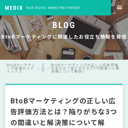
BLOG
BtoBマーケティングに関連したお役立ち情報を発信
BtoBマーケティ
ブ
BtoBマーケティングの正しい広告評価
ング支援のメデ
ロ
方法とは？陥りがちな3つの間違いと解
ィックス
グ
決策について解説！
BtoBマーケティングの正しい広
告評価方法とは？陥りがちな3つ
の間違いと解決策について解