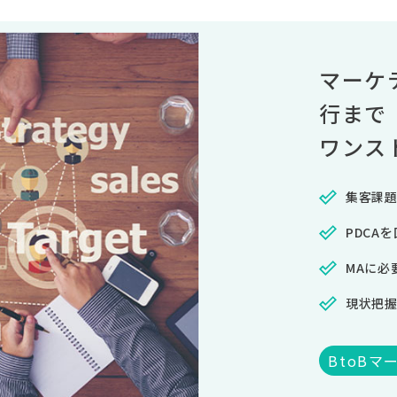
マーケ
行まで
ワンス
集客課題
PDCA
MAに必
現状把
BtoB