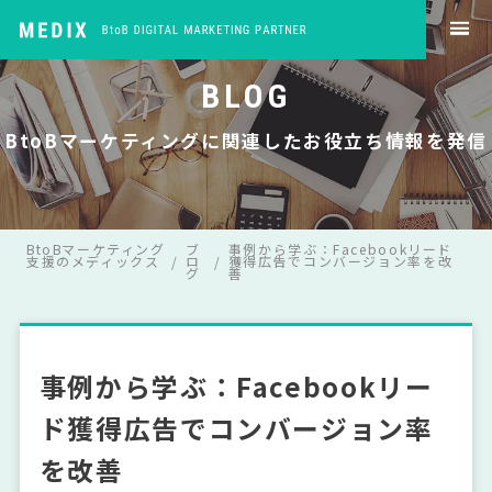
BLOG
BtoBマーケティングに関連したお役立ち情報を発信
BtoBマーケティング
ブ
事例から学ぶ：Facebookリード
支援のメディックス
ロ
獲得広告でコンバージョン率を改
グ
善
事例から学ぶ：Facebookリー
ド獲得広告でコンバージョン率
を改善