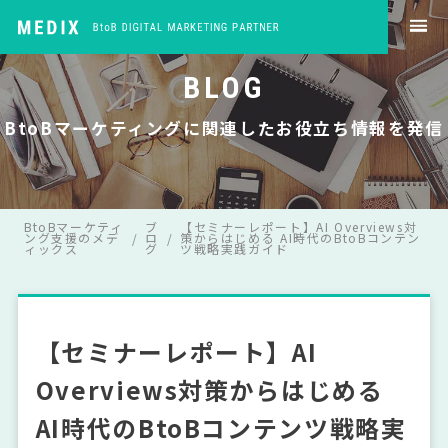
BLOG
BtoBマーケティングに関連したお役立ち情報を発信
BtoBマーケティ
ブ
【セミナーレポート】AI Overviews対
ング支援のメデ
ロ
策からはじめる AI時代のBtoBコンテン
ィックス
グ
ツ戦略実践ガイド
【セミナーレポート】AI
Overviews対策からはじめる
AI時代のBtoBコンテンツ戦略実