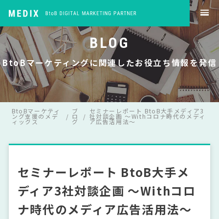
BLOG
BtoBマーケティングに関連したお役立ち情報を発信
BtoBマーケティ
ブ
セミナーレポート BtoB大手メディア3
ング支援のメデ
ロ
社対談企画 ～Withコロナ時代のメディ
ィックス
グ
ア広告活用法～
セミナーレポート BtoB大手メ
ディア3社対談企画 ～Withコロ
ナ時代のメディア広告活用法～