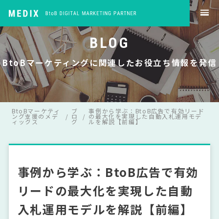
BLOG
BtoBマーケティングに関連したお役立ち情報を発信
BtoBマーケティ
ブ
事例から学ぶ：BtoB広告で有効リード
ング支援のメデ
ロ
の最大化を実現した自動入札運用モデ
ィックス
グ
ルを解説【前編】
事例から学ぶ：BtoB広告で有効
リードの最大化を実現した自動
入札運用モデルを解説【前編】