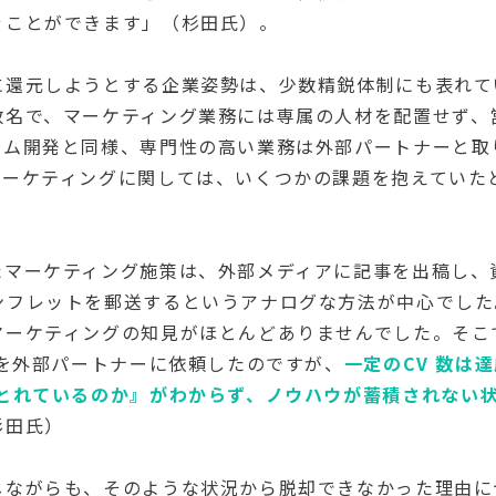
ぐことができます」（杉田氏）。
に還元しようとする企業姿勢は、少数精鋭体制にも表れて
数名で、マーケティング業務には専属の人材を配置せず、
テム開発と同様、専門性の高い業務は外部パートナーと取
マーケティングに関しては、いくつかの課題を抱えていた
たマーケティング施策は、外部メディアに記事を出稿し、
ンフレットを郵送するというアナログな方法が中心でした
マーケティングの知見がほとんどありませんでした。そこ
策を外部パートナーに依頼したのですが、
一定のCV 数は
がとれているのか』がわからず、ノウハウが蓄積されない
杉田氏）
じながらも、そのような状況から脱却できなかった理由に