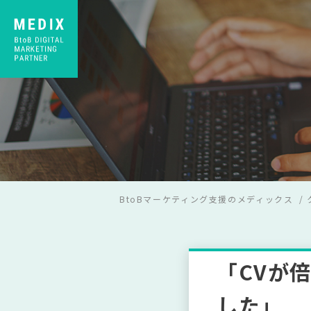
BtoBマーケティング支援のメディックス
「CVが
した」