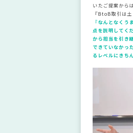
いたご提案から
『BtoB取引
『なんとなくう
点を説明してく
から担当を引き
できていなかっ
るレベルにきち