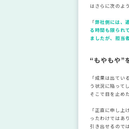
はさらに次のよ
「
弊社側には、
る時間も限られ
ましたが、担当
“もやもや”
「成果は出てい
う状況に陥って
そこで目を止め
「正直に申し上
ったわけではあ
引き出せるので