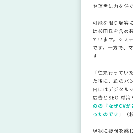
や運営に力を注
可能な限り顧客
は杉田氏を含め
ています。シス
です。一方で、
す。
「従来行ってい
た後に、紙のパ
内にはデジタル
広告とSEO 対
のの『なぜCV
ったのです
」（
現状に疑問を感